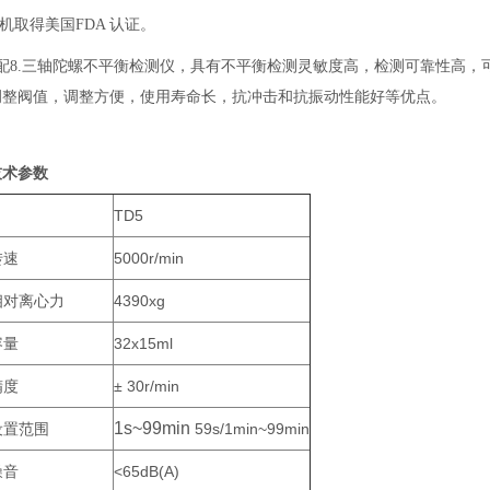
心机取得美国FDA 认证。
配8.三轴陀螺不平衡检测仪，具有不平衡检测灵敏度高，检测可靠性高，
调整阀值，调整方便，使用寿命长，抗冲击和抗振动性能好等优点。
技术参数
TD5
转速
5000r/min
相对离心力
4390xg
容量
32x15ml
精度
± 30r/min
1s~99min
设置范围
59s/1min~99min
噪音
<65dB(A)