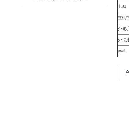
电源
整机
外形
外包
净重