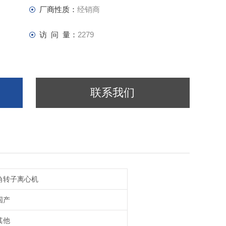
厂商性质：
经销商
访 问 量：
2279
联系我们
角转子离心机
国产
其他