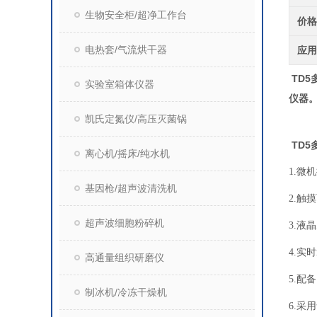
生物安全柜/超净工作台
价
电热套/气流烘干器
应
TD5
实验室箱体仪器
仪器
凯氏定氮仪/高压灭菌锅
TD5
离心机/摇床/纯水机
1.
基因枪/超声波清洗机
2.
超声波细胞粉碎机
3.液
4.实
高通量组织研磨仪
5.
制冰机/冷冻干燥机
6.采