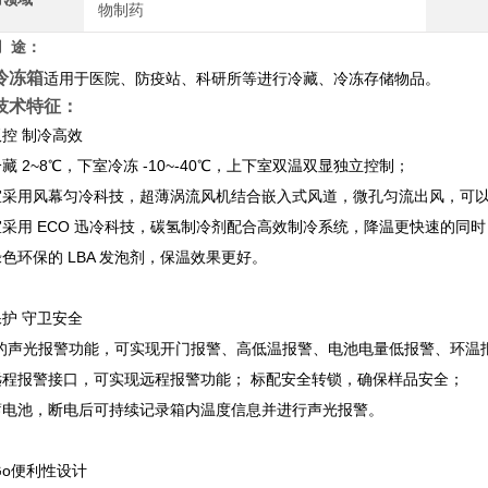
物制药
用
途：
冷冻箱
适用于医院、防疫站、科研所等进行冷藏、冷冻存储物品。
技术特征：
控 制冷高效
藏 2~8℃，下室冷冻 -10~-40℃，上下室双温双显独立控制；
采用风幕匀冷科技，超薄涡流风机结合嵌入式风道，微孔匀流出风，可以保证
室采用 ECO 迅冷科技，碳氢制冷剂配合高效制冷系统，降温更快速的同
色环保的 LBA 发泡剂，保温效果更好。
护 守卫安全
*的声光报警功能，可实现开门报警、高低温报警、电池电量低报警、环温
远程报警接口，可实现远程报警功能； 标配安全转锁，确保样品安全；
蓄电池，断电后可持续记录箱内温度信息并进行声光报警。
yGo便利性设计