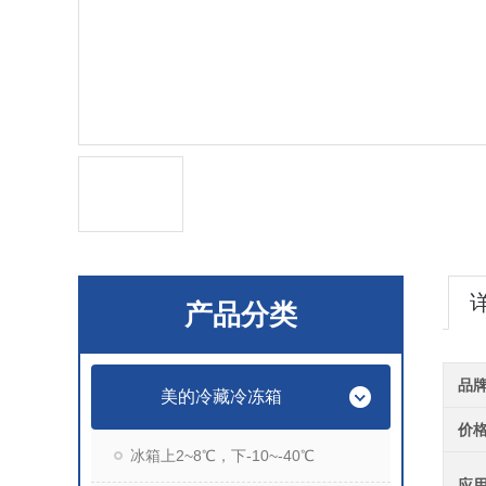
产品分类
品
美的冷藏冷冻箱
价
冰箱上2~8℃，下-10~-40℃
应