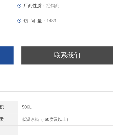
厂商性质：
经销商
访 问 量：
1483
联系我们
积
506L
类
低温冰箱（-60度及以上）