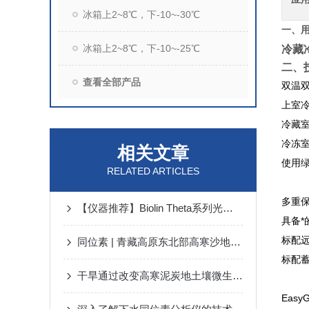
冰箱上2~8℃，下-10~-30℃
一、
冰箱上2~8℃，下-10~-25℃
冷藏
二、
查看全部产品
双温双
上室冷
冷藏室
冷冻
相关文章
使用绿
RELATED ARTICLES
多重保
【仪器推荐】Biolin Theta系列光学接触角测量仪
具备
标配
同位素 | 青藏高原东北部高寒沙地沙蒿根系在沙丘不同地貌部位的吸水策略
标配
干旱通过改变高寒泥炭地土壤微生物功能群丰度来降低土壤异养呼吸
Eas